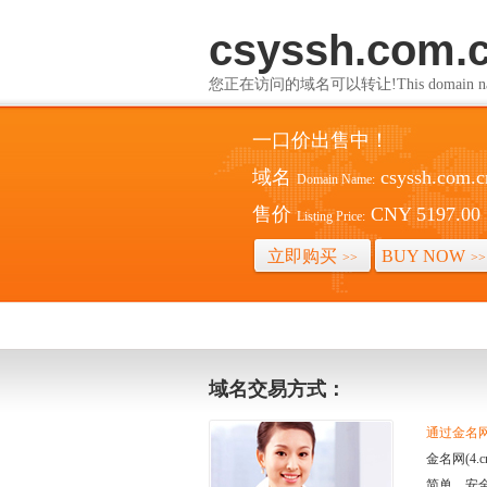
csyssh.com.
您正在访问的域名可以转让!This domain name i
一口价出售中！
域名
csyssh.com.c
Domain Name:
售价
CNY 5197.00
Listing Price:
立即购买
BUY NOW
>>
>>
域名交易方式：
通过金名网(
金名网(4
简单、安