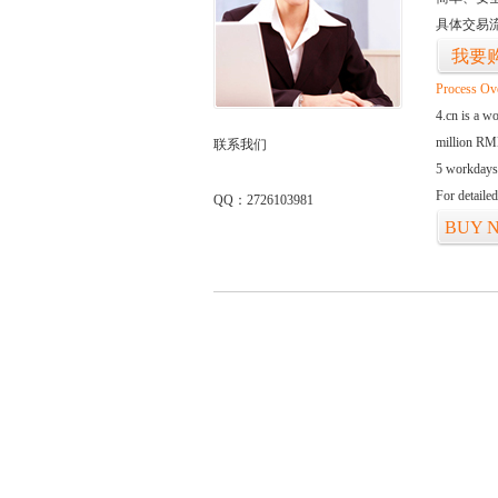
具体交易
我要
Process Ov
4.cn is a w
million RMB
联系我们
5 workdays
For detaile
QQ：2726103981
BUY 