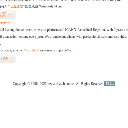
流程可
“点击这里”
查看或咨询support@4.cn。
购买
>>
erview:
orld leading domain escrow service platform and ICANN-Accredited Registrar, with 6 years ri
 transaction volume every year. We promise our clients with professional, safe and easy third-
.
d process, you can
“visit here”
or contact support@4.cn.
NOW
>>
Copyright © 1998 -2025 www.csyssh.com.cn All Rights Reserved
51La